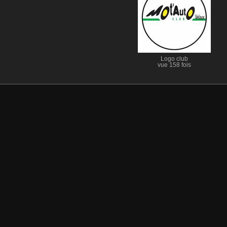
Logo club
vue 158 fois