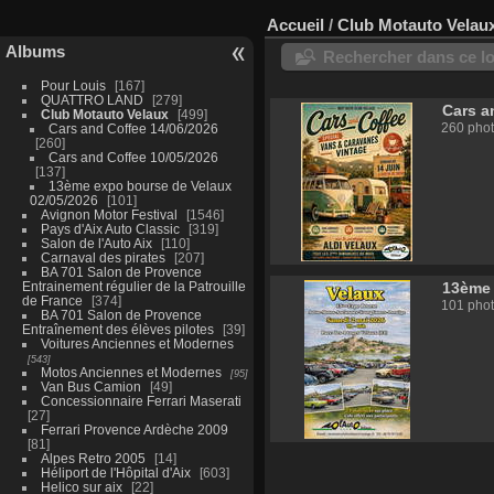
Accueil
/
Club Motauto Velau
Albums
Rechercher dans ce lo
Pour Louis
167
QUATTRO LAND
279
Cars a
Club Motauto Velaux
499
260 pho
Cars and Coffee 14/06/2026
260
Cars and Coffee 10/05/2026
137
13ème expo bourse de Velaux
02/05/2026
101
Avignon Motor Festival
1546
Pays d'Aix Auto Classic
319
Salon de l'Auto Aix
110
Carnaval des pirates
207
BA 701 Salon de Provence
Entrainement régulier de la Patrouille
13ème 
de France
374
101 pho
BA 701 Salon de Provence
Entraînement des élèves pilotes
39
Voitures Anciennes et Modernes
543
Motos Anciennes et Modernes
95
Van Bus Camion
49
Concessionnaire Ferrari Maserati
27
Ferrari Provence Ardèche 2009
81
Alpes Retro 2005
14
Héliport de l'Hôpital d'Aix
603
Helico sur aix
22