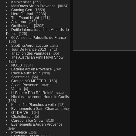
KaiokenBar
2738
MeltDown Aix en Provence
8034
Gaming Gen
1559
Héro Festival
2238
The Esport Night
171
Aixarena
451
Ornithologie
3205
Défilé International des Motards de
Police
125
60 Ans de la Patrouille de France
193
Spotting Aéronautique
1149
Tour De France 2013
241
Triathlon des Vannades
65
The Australian Pink Floyd Show
127
NOOB
334
Bédérie Aix en Provence
170
Race Nautic Tour
3151
Spectacles
56
Groupe NO MEETER
153
Aix en Provence
1028
Voeux
4
Li Balaire Dóu Rèi Reinié
1375
Nicolas Lavarenne Homo in Caelis
138
Kitesurf et Planches à voile
13
Evenements à Saint Chamas
2043
GT DRIVE
164
Chatellerault
5
Carepolis Ice Show
318
Evenements à Aix en Provence
2939
Provence
1066