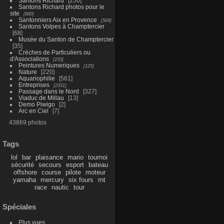
Santons Richard
250
Santons Richard photos pour le
site
880
Santonniers Aix en Provence
569
Santons Volpes à Champtercier
68
Musée du Santon de Champtercier
35
Crèches de Particuliers ou
d'Associations
233
Peintures Numeriques
125
Nature
220
Aquariophilie
561
Entreprises
2351
Passage dans le Nord
327
Viaduc de Millau
13
Demo Piwigo
2
Arc en Ciel
7
43869 photos
Tags
lol
bar
plaisance
mario
tournoi
sécurité
secours
esport
bateau
offshore
course
pilote
moteur
yamaha
mercury
six fours
rnt
race
nautic
tour
Spéciales
Plus vues