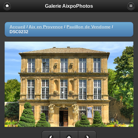
Galerie AixpoPhotos
Accueil
/
Aix en Provence
/
Pavillon de Vendome
/
DSC0232