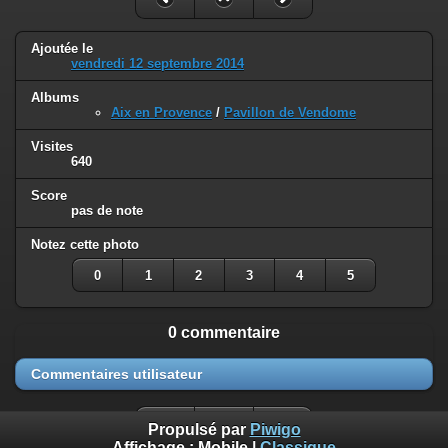
Ajoutée le
vendredi 12 septembre 2014
Albums
Aix en Provence
/
Pavillon de Vendome
Visites
640
Score
pas de note
Notez cette photo
0
1
2
3
4
5
0 commentaire
Commentaires utilisateur
Propulsé par
Piwigo
Affichage :
Mobile
|
Classique