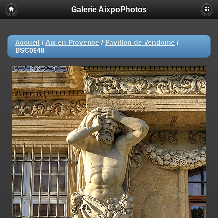
Galerie AixpoPhotos
Accueil
/
Aix en Provence
/
Pavillon de Vendome
/
DSC0948