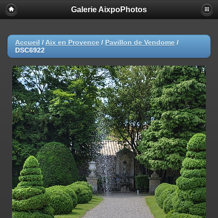
Galerie AixpoPhotos
Accueil
/
Aix en Provence
/
Pavillon de Vendome
/
DSC6922