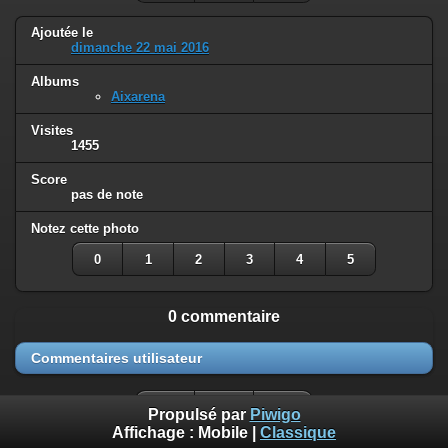
Ajoutée le
dimanche 22 mai 2016
Albums
Aixarena
Visites
1455
Score
pas de note
Notez cette photo
0
1
2
3
4
5
0 commentaire
Commentaires utilisateur
Propulsé par
Piwigo
Affichage :
Mobile
|
Classique