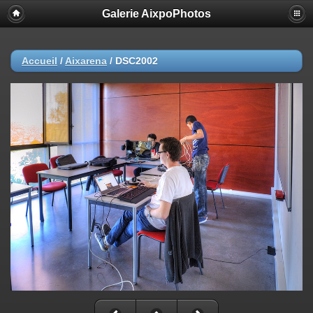
Galerie AixpoPhotos
Accueil
/
Aixarena
/
DSC2002