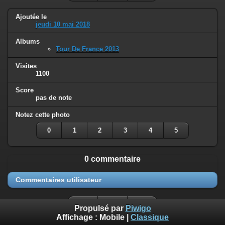
Ajoutée le
jeudi 10 mai 2018
Albums
Tour De France 2013
Visites
1100
Score
pas de note
Notez cette photo
0
1
2
3
4
5
0 commentaire
Commentaires utilisateur
Propulsé par
Piwigo
Affichage :
Mobile
|
Classique