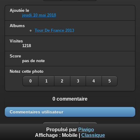
Ajoutée le
jeudi 10 mai 2018
Albums
Tour De France 2013
Visites
1218
Score
pas de note
Notez cette photo
0
1
2
3
4
5
0 commentaire
Commentaires utilisateur
Propulsé par
Piwigo
Affichage :
Mobile
|
Classique