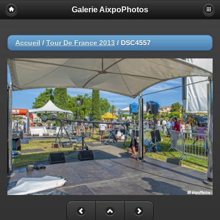
Galerie AixpoPhotos
Accueil
/
Tour De France 2013
/
DSC4557