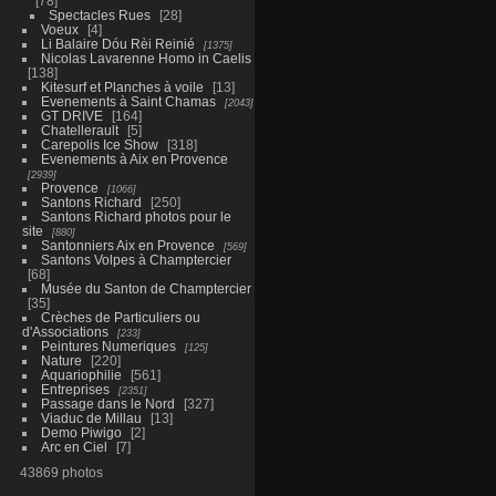
78
Spectacles Rues
28
Voeux
4
Li Balaire Dóu Rèi Reinié
1375
Nicolas Lavarenne Homo in Caelis
138
Kitesurf et Planches à voile
13
Evenements à Saint Chamas
2043
GT DRIVE
164
Chatellerault
5
Carepolis Ice Show
318
Evenements à Aix en Provence
2939
Provence
1066
Santons Richard
250
Santons Richard photos pour le
site
880
Santonniers Aix en Provence
569
Santons Volpes à Champtercier
68
Musée du Santon de Champtercier
35
Crèches de Particuliers ou
d'Associations
233
Peintures Numeriques
125
Nature
220
Aquariophilie
561
Entreprises
2351
Passage dans le Nord
327
Viaduc de Millau
13
Demo Piwigo
2
Arc en Ciel
7
43869 photos